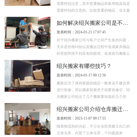
需要特别注意，其中贵重物品和家用电器就是
需要特别的注意的。比较贵重的物品，业主最
好随身携带，防止不必要的损失。家用电器
如何解决绍兴搬家公司是不是正规？
也...
发表时间：2024-01-21 17:07:45
对于绍兴搬家公司与客户之间产生多的问题，
无非是价格纠纷以及搬运过程中造成家具物品
的受损而得不到应有的赔偿，或者因为搬家公
司不守信誉，迟到、坐地起价等等。 而这...
绍兴搬家有哪些技巧？
发表时间：2024-01-17 09:12:56
搬家后为了保持家庭的稳定一般来说不建议再
进行装修，所以搬家前新房子就要装修后，绍
兴搬家公司给出了几个搬家要知道的几个技
巧，希望对准备搬家的业主有所帮助。 一、...
绍兴搬家公司介绍仓库搬迁有什么注意事项？
发表时间：2023-11-07 09:17:55
随着物流热的兴起，不少企业投资建立自己的
立体仓库。内置了立体仓库，个问题就来