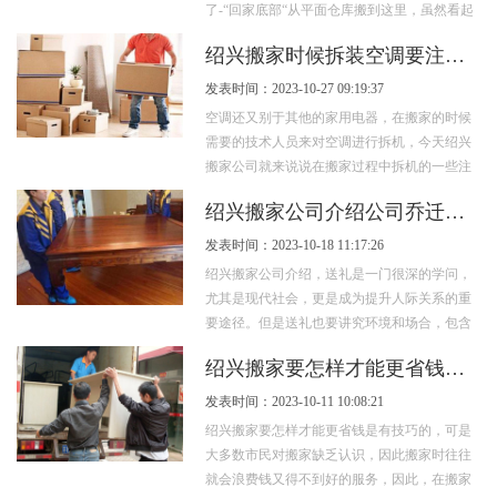
了-“回家底部“从平面仓库搬到这里，虽然看起
来很简单，但还是有很多的知识，绍兴搬家公
绍兴搬家时候拆装空调要注意的几点
司...
发表时间：2023-10-27 09:19:37
空调还又别于其他的家用电器，在搬家的时候
需要的技术人员来对空调进行拆机，今天绍兴
搬家公司就来说说在搬家过程中拆机的一些注
意事项。 1)必须拆装在坚固的砖墙上，以...
绍兴搬家公司介绍公司乔迁之喜送什么礼物？
发表时间：2023-10-18 11:17:26
绍兴搬家公司介绍，送礼是一门很深的学问，
尤其是现代社会，更是成为提升人际关系的重
要途径。但是送礼也要讲究环境和场合，包含
很多知识与讲究。下面我们就为大家简单分
绍兴搬家要怎样才能更省钱是有技巧的
析...
发表时间：2023-10-11 10:08:21
绍兴搬家要怎样才能更省钱是有技巧的，可是
大多数市民对搬家缺乏认识，因此搬家时往往
就会浪费钱又得不到好的服务，因此，在搬家